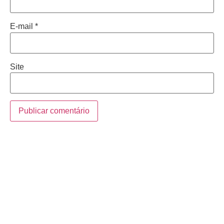
E-mail
*
Site