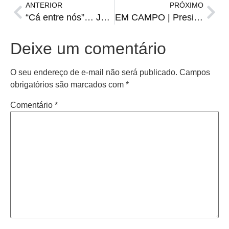
ANTERIOR
PRÓXIMO
“Cá entre nós”… Já pararam pra pensar que em 2024 teremos eleições municipais?
EM CAMPO | Presidente do Grêmio garante Suárez contra o Bahia e confirma viagem à Espanha
Deixe um comentário
O seu endereço de e-mail não será publicado.
Campos
obrigatórios são marcados com
*
Comentário
*