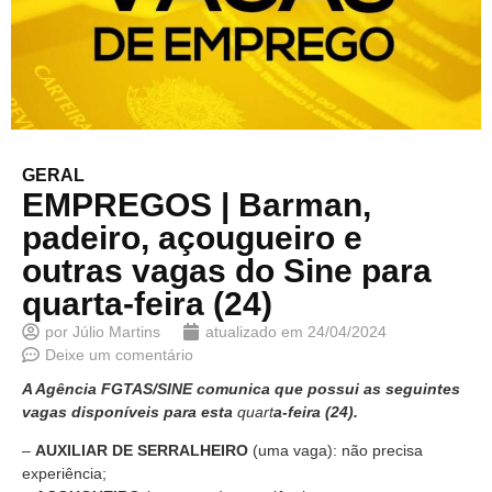
GERAL
EMPREGOS | Barman,
padeiro, açougueiro e
outras vagas do Sine para
quarta-feira (24)
por
Júlio Martins
atualizado em
24/04/2024
Deixe um comentário
A Agência FGTAS/SINE comunica que possui as seguintes
vagas disponíveis para esta
quart
a-feira (24).
–
AUXILIAR DE SERRALHEIRO
(uma vaga): não precisa
experiência;