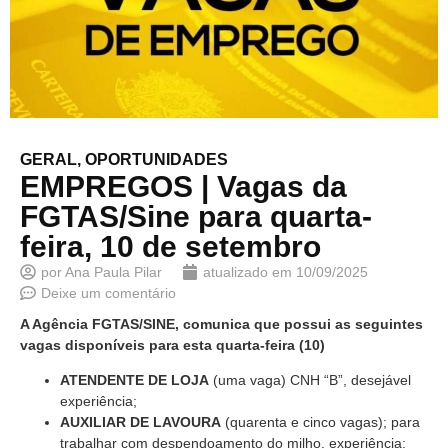
GERAL
,
OPORTUNIDADES
EMPREGOS | Vagas da
FGTAS/Sine para quarta-
feira, 10 de setembro
por
Ana Paula Pilar
atualizado em
10/09/2025
Deixe um comentário
A Agência FGTAS/SINE, comunica que possui as seguintes
vagas disponíveis para esta quarta-feira (10)
ATENDENTE DE LOJA
(uma vaga) CNH “B”, desejável
experiência;
AUXILIAR DE LAVOURA
(quarenta e cinco vagas); para
trabalhar com despendoamento do milho, experiência;