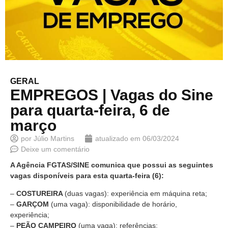
GERAL
EMPREGOS | Vagas do Sine
para quarta-feira, 6 de
março
por
Júlio Martins
atualizado em
06/03/2024
Deixe um comentário
A Agência FGTAS/SINE comunica que possui as seguintes
vagas disponíveis para esta quarta-feira (6):
–
COSTUREIRA
(duas vagas): experiência em máquina reta;
–
GARÇOM
(uma vaga): disponibilidade de horário,
experiência;
–
PEÃO CAMPEIRO
(uma vaga): referências;