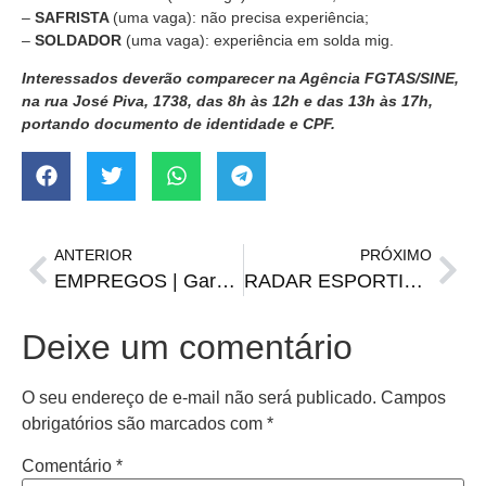
–
SAFRISTA
(uma vaga): não precisa experiência;
–
SOLDADOR
(uma vaga): experiência em solda mig.
Interessados deverão comparecer na Agência FGTAS/SINE,
na rua José Piva, 1738, das 8h às 12h e das 13h às 17h,
portando documento de identidade e CPF.
ANTERIOR
PRÓXIMO
EMPREGOS | Garçom, costureira, cortador de couro e outras vagas do Sine
RADAR ESPORTIVO | Aumento no limite de estrangeiros, mercado da bola e outras
Deixe um comentário
O seu endereço de e-mail não será publicado.
Campos
obrigatórios são marcados com
*
Comentário
*