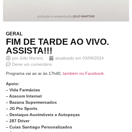
GERAL
FIM DE TARDE AO VIVO.
ASSISTA!!!
por
Júlio Martins
atualizado em
03/09/2024
Deixe um comentário
Programa vai ao ar às 17h40,
também no Facebook
.
Apoio:
– Vida Farmácias
– Azecom Internet
– Bazana Supermercados
– JG Pro Sports
– Destaque Auotmóveis e Autopeças
– 287 Driver
– Cuias Santiago Personalizados