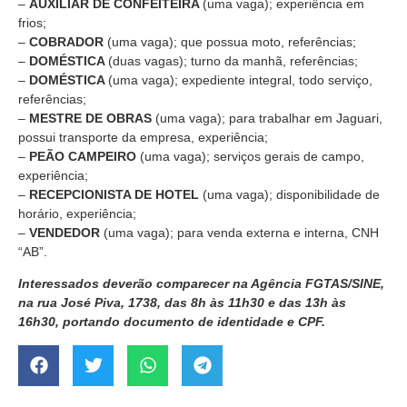
–
AUXILIAR DE CONFEITEIRA
(uma vaga); experiência em
frios;
–
COBRADOR
(uma vaga); que possua moto, referências;
–
DOMÉSTICA
(duas vagas); turno da manhã, referências;
–
DOMÉSTICA
(uma vaga); expediente integral, todo serviço,
referências;
–
MESTRE DE OBRAS
(uma vaga); para trabalhar em Jaguari,
possui transporte da empresa, experiência;
–
PEÃO CAMPEIRO
(uma vaga); serviços gerais de campo,
experiência;
–
RECEPCIONISTA DE HOTEL
(uma vaga); disponibilidade de
horário, experiência;
–
VENDEDOR
(uma vaga); para venda externa e interna, CNH
“AB”.
Interessados deverão comparecer na Agência FGTAS/SINE,
na rua José Piva, 1738, das 8h às 11h30 e das 13h às
16h30, portando documento de identidade e CPF.