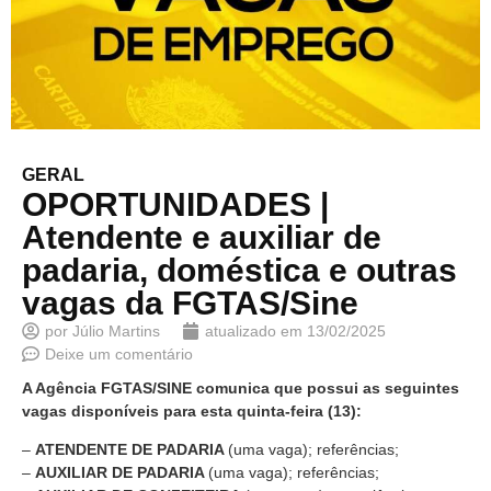
GERAL
OPORTUNIDADES |
Atendente e auxiliar de
padaria, doméstica e outras
vagas da FGTAS/Sine
por
Júlio Martins
atualizado em
13/02/2025
Deixe um comentário
A Agência FGTAS/SINE comunica que possui as seguintes
vagas disponíveis para esta quinta-feira (13):
–
ATENDENTE DE PADARIA
(uma vaga); referências;
–
AUXILIAR DE PADARIA
(uma vaga); referências;