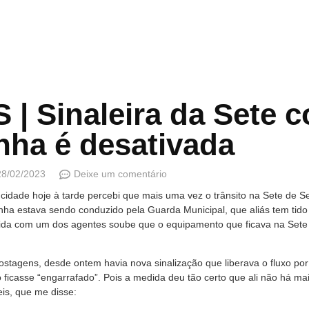
| Sinaleira da Sete 
nha é desativada
28/02/2023
Deixe um comentário
idade hoje à tarde percebi que mais uma vez o trânsito na Sete de 
a estava sendo conduzido pela Guarda Municipal, que aliás tem tido m
da com um dos agentes soube que o equipamento que ficava na Sete 
tagens, desde ontem havia nova sinalização que liberava o fluxo por 
icasse “engarrafado”. Pois a medida deu tão certo que ali não há mais
is, que me disse: