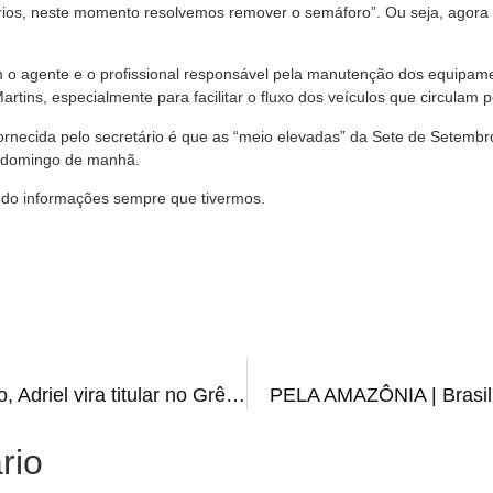
os, neste momento resolvemos remover o semáforo”. Ou seja, agora s
 o agente e o profissional responsável pela manutenção dos equipam
artins, especialmente para facilitar o fluxo dos veículos que circulam
ornecida pelo secretário é que as “meio elevadas” da Sete de Setembr
no domingo de manhã.
ndo informações sempre que tivermos.
DONO DO GOL | Sem Brenno, Adriel vira titular no Grêmio
PELA AMAZÔNIA | Brasil 
rio