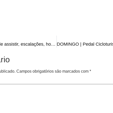
CAXIAS x JUVENTUDE | onde assistir, escalações, horário e arbitragem
rio
ublicado.
Campos obrigatórios são marcados com
*