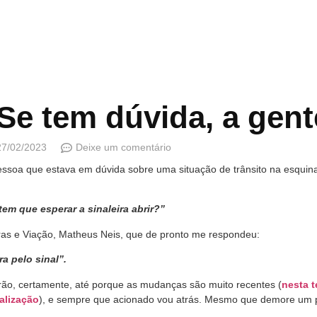
e tem dúvida, a gente
27/02/2023
Deixe um comentário
ssoa que estava em dúvida sobre uma situação de trânsito na esquin
tem que esperar a sinaleira abrir?”
ras e Viação, Matheus Neis, que de pronto me respondeu:
ra pelo sinal”.
rão, certamente, até porque as mudanças são muito recentes (
nesta 
alização
), e sempre que acionado vou atrás. Mesmo que demore um p