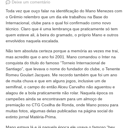
Deixe um comentário
Toda vez que ouço falar na identificação do Mano Menezes com
o Grêmio relembro que um dia ele trabalhou na Base do
Internacional, clube para o qual foi confirmado como novo
técnico. Claro que é uma lembrança que praticamente só tem
quem esteve ali, à beira do gramado, o próprio Mano e outros
envolvidos naquela escalada.
Não tem absoluta certeza porque a memória as vezes me trai,
mas acredito que o ano foi 2001. Mano comandou o Inter na
conquista do título do famoso “Torneio Internacional de
Santiago”, que levava o nome do fundador do clube, o Tenente
Romeu Goulart Jacques. Me recordo também que foi um ano
de muita chuva e que em alguns jogos, inclusive um de
semifinal, o campo do então Alceu Carvalho não aguentou e
alagou de a bola praticamente não rolar. Naquela época os
campeões ainda se encontravam para um almoço de
premiação no CTG Coxilha de Ronda, onde Mano posou para
muitas fotos, algumas delas publicadas na página social do
extinto jornal Matéria-Prima.
Mano estava lá e já naquela época ele usava o famoso “hey,