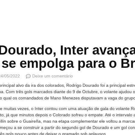
Dourado, Inter avança
se empolga para o Br
24/05/2022
Deixe um comentário
incipal alvo da ira dos colorados, Rodrigo Dourado foi a principal estr
na. Com três gols marcados diante do 9 de Octubre, o volante ajudou o
o qual os comandados de Mano Menezes disputavam a vaga do grupo na
de muitas vezes, o Inter contou com uma atuação de gala do volante R
sto, já que minutos depois o Colorado sofreu o empate. Até o intervalo
ellín sobre o Guaireña, mas na etapa complementar ele voltou a marc
omeçou a se construir a partir do segundo gol de Dourado e um gol contr
rês gols pouco antes de deixar o gramado sob aplausos.