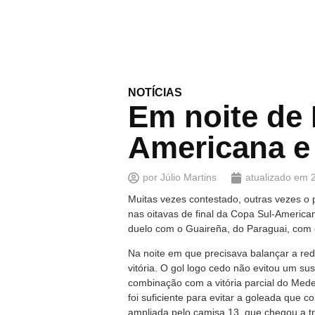
NOTÍCIAS
Em noite de 
Americana e 
por
Júlio Martins
atualizado em
Muitas vezes contestado, outras vezes o pr
nas oitavas de final da Copa Sul-America
duelo com o Guaireña, do Paraguai, com 
Na noite em que precisava balançar a re
vitória. O gol logo cedo não evitou um su
combinação com a vitória parcial do Med
foi suficiente para evitar a goleada que c
ampliada pelo camisa 13, que chegou a t