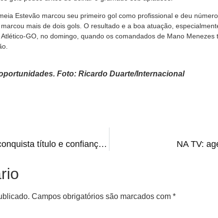
m meia Estevão marcou seu primeiro gol como profissional e deu número
marcou mais de dois gols. O resultado e a boa atuação, especialmente 
o Atlético-GO, no domingo, quando os comandados de Mano Menezes t
ão.
oportunidades. Foto: Ricardo Duarte/Internacional
RECOPA GAÚCHA: Grêmio conquista título e confiança para disputa da Série B
NA TV: age
rio
ublicado.
Campos obrigatórios são marcados com
*