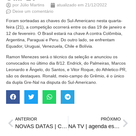
por
Júlio Martins
atualizado em
21/12/2022
Deixe um comentário
Foram sorteadas as chaves do Sul-Americano nesta quarta-
feira (21), a competição ocorrerá entre os dias 19 de janeiro e
12 de fevereiro. O Brasil estará na chave A contra Colômbia,
Argentina, Paraguai e Peru. Do outro lado, se enfrentam
Equador, Uruguai, Venezuela, Chile e Bolívia.
Ramon Menezes será o técnico da seleção e anunciou os
convocados no último dia 8/12. Endrick, do Palmeiras, Marcos
Leonardo e Ângelo, do Santos, e Vitor Roque, do Athletico-PR,
são os destaques. Ronald, meio-campo do Grêmio, é o único
da dupla Gre-Nal na disputa do Sul-Americano.
ANTERIOR
PRÓXIMO
NOVAS DATAS | Conmebol divulga datas de Flamengo x Del Valle, pela Recopa
NA TV | agenda esportiva de quinta-feira, 22