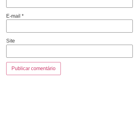
E-mail
*
Site