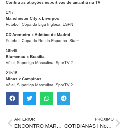
Confira as atrações esportivas de amanhã na TV
17h
Manchester City x Liverpool
Futebol, Copa da Liga Inglesa: ESPN
CD Arenteiro x Atlético de Madrid
Futebol, Copa do Rei da Espanha: Star+
18h45
Blumenau x Brasília
Vôlei, Superliga Masculina: SporTV 2
21h15
Minas x Campinas
Vôlei, Superliga Masculina: SporTV 2
ANTERIOR
PRÓXIMO
ENCONTRO MARCADO | Brasil cai na chave da Argentina no Sul-Americano Sub-20
COTIDIANAS | Novo presidente da Câmara, asfalto na 20 e outras resenhas