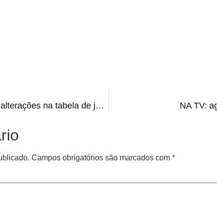
ATUALIZAÇÃO: FGF divulga alterações na tabela de jogos do Gauchão 2022
NA TV: ag
rio
ublicado.
Campos obrigatórios são marcados com
*