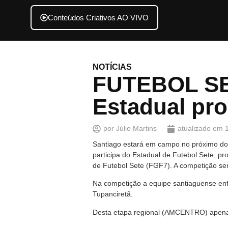
Conteúdos Criativos AO VIVO
NOTÍCIAS
FUTEBOL SET
Estadual pr
por
Júlio Martins
atualizado em
Santiago estará em campo no próximo dom
participa do Estadual de Futebol Sete, 
de Futebol Sete (FGF7). A competição se
Na competição a equipe santiaguense enf
Tupanciretã.
Desta etapa regional (AMCENTRO) apenas