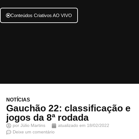
Conteúdos Criativos AO VIVO
NOTÍCIAS
Gauchão 22: classificação e
jogos da 8ª rodada
por
Júlio Martins
atualizado em
18/02/2022
Deixe um comentário