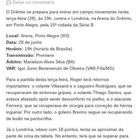
Deixe um comentário
O Grêmio se prepara para entrar em campo novamente nesta
terça-feira (28), às 19h, contra o Londrina, na Arena do Grêmio,
em Porto Alegre, pela 15ª rodada da Série B.
Local:
Arena, Porto Alegre (RS)
Data:
28 de junho
Horário:
19h (horário de Brasília)
Transmissão:
Premiere
Árbitro:
Marielson Alves Silva (BA)
VAR:
Igor Junio Benevenuto de Oliveira (VAR-Fifa/MG)
Para a partida desta terça-feira, Roger terá retornos
importantes: o volante Villasanti e o zagueiro Rodrigues, que se
recuperaram de sintomas gripais, o volante Thiago Santos, que
estava afastado após sentir desconforto no joelho, e o atacante
Ferreira, que se recuperava de cirurgia para correção de hérnia
inguinal. Por outro lado, o goleiro Brenno segue se recuperando
de lesão na panturrilha.
Já o Londrina, oitavo com 18 pontos, tenta se aproximar da
parte de cima da tabela. No entanto, terá que se superar para