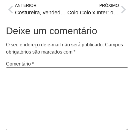
ANTERIOR
PRÓXIMO
Costureira, vendedor externo e outras vagas da FGTAS/Sine para segunda-feira
Colo Colo x Inter: onde assistir, escalações, horário e arbitragem
Deixe um comentário
O seu endereço de e-mail não será publicado.
Campos
obrigatórios são marcados com
*
Comentário
*