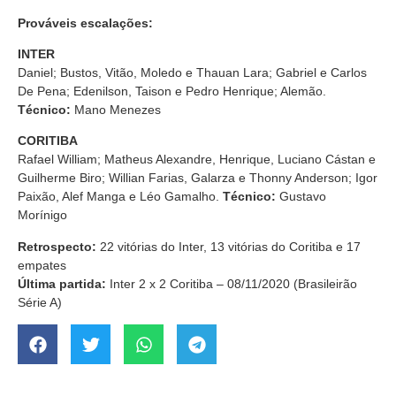
Prováveis escalações:
INTER
Daniel; Bustos, Vitão, Moledo e Thauan Lara; Gabriel e Carlos
De Pena; Edenilson, Taison e Pedro Henrique; Alemão.
Técnico:
Mano Menezes
CORITIBA
Rafael William; Matheus Alexandre, Henrique, Luciano Cástan e
Guilherme Biro; Willian Farias, Galarza e Thonny Anderson; Igor
Paixão, Alef Manga e Léo Gamalho.
Técnico:
Gustavo
Morínigo
Retrospecto:
22 vitórias do Inter, 13 vitórias do Coritiba e 17
empates
Última partida:
Inter 2 x 2 Coritiba – 08/11/2020 (Brasileirão
Série A)