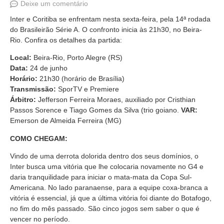
Deixe um comentário
Inter e Coritiba se enfrentam nesta sexta-feira, pela 14ª rodada
do Brasileirão Série A. O confronto inicia às 21h30, no Beira-
Rio. Confira os detalhes da partida:
Local:
Beira-Rio, Porto Alegre (RS)
Data:
24 de junho
Horário:
21h30 (horário de Brasília)
Transmissão:
SporTV e Premiere
Árbitro:
Jefferson Ferreira Moraes, auxiliado por Cristhian
Passos Sorence e Tiago Gomes da Silva (trio goiano.
VAR:
Emerson de Almeida Ferreira (MG)
COMO CHEGAM:
Vindo de uma derrota dolorida dentro dos seus domínios, o
Inter busca uma vitória que lhe colocaria novamente no G4 e
daria tranquilidade para iniciar o mata-mata da Copa Sul-
Americana. No lado paranaense, para a equipe coxa-branca a
vitória é essencial, já que a última vitória foi diante do Botafogo,
no fim do mês passado. São cinco jogos sem saber o que é
vencer no período.