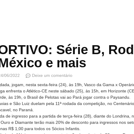
TIVO: Série B, Rod
México e mais
24/06/2022
Deixe um comentário
dada, jogam, nesta sexta-feira (24), às 19h, Vasco da Gama x Operári
ga enfrenta o Atlético-CE neste sábado (25), às 15h, em Horizonte (C
e, às 19h, o Brasil de Pelotas vai ao Pará jogar contra o Paysandu.
xias e São Luiz duelam pela 11ª rodada da competição, no Centenári
cavel, no Paraná.
enda de ingresso para a partida de terça-feira (28), diante do Londrina
 Ouro e Diamante terão mais 20% de desconto para ingressos nos set
as R$ 1,00 para todos os Sócios Infantis.