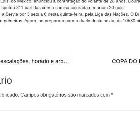
 Luis, do México, anunciou a contratação do volante de 28 anos. Dou
disputou 311 partidas com a camisa colorada e marcou 20 gols.
a Sérvia por 3 sets a 0 nesta quinta-feira, pela Liga das Nações. O Br
ito primeiros. Agora, se preparam para o duelo desta sexta, às 10h30min
Inter x Coritiba: onde assistir, escalações, horário e arbitragem
COPA DO M
rio
ublicado.
Campos obrigatórios são marcados com
*