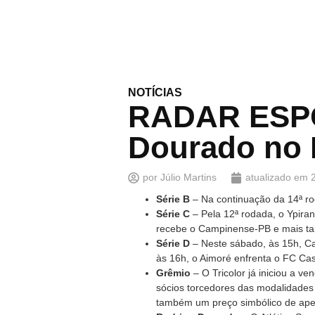
NOTÍCIAS
RADAR ESPOR
Dourado no 
por
Júlio Martins
atualizado em
Série B
– Na continuação da 14ª ro
Série C
– Pela 12ª rodada, o Ypiran
recebe o Campinense-PB e mais tard
Série D
– Neste sábado, às 15h, Ca
às 16h, o Aimoré enfrenta o FC Cas
Grêmio
– O Tricolor já iniciou a v
sócios torcedores das modalidades
também um preço simbólico de apen