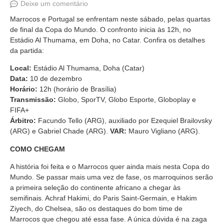
Deixe um comentário
Marrocos e Portugal se enfrentam neste sábado, pelas quartas
de final da Copa do Mundo. O confronto inicia às 12h, no
Estádio Al Thumama, em Doha, no Catar. Confira os detalhes
da partida:
Local:
Estádio Al Thumama, Doha (Catar)
Data:
10 de dezembro
Horário:
12h (horário de Brasília)
Transmissão:
Globo, SporTV, Globo Esporte, Globoplay e
FIFA+
Árbitro:
Facundo Tello (ARG), auxiliado por Ezequiel Brailovsky
(ARG) e Gabriel Chade (ARG).
VAR:
Mauro Vigliano (ARG).
COMO CHEGAM
A história foi feita e o Marrocos quer ainda mais nesta Copa do
Mundo. Se passar mais uma vez de fase, os marroquinos serão
a primeira seleção do continente africano a chegar às
semifinais. Achraf Hakimi, do Paris Saint-Germain, e Hakim
Ziyech, do Chelsea, são os destaques do bom time de
Marrocos que chegou até essa fase. A única dúvida é na zaga