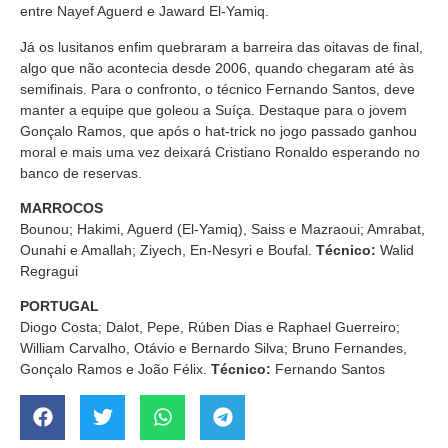
entre Nayef Aguerd e Jaward El-Yamiq.
Já os lusitanos enfim quebraram a barreira das oitavas de final,
algo que não acontecia desde 2006, quando chegaram até às
semifinais. Para o confronto, o técnico Fernando Santos, deve
manter a equipe que goleou a Suíça. Destaque para o jovem
Gonçalo Ramos, que após o hat-trick no jogo passado ganhou
moral e mais uma vez deixará Cristiano Ronaldo esperando no
banco de reservas.
MARROCOS
Bounou; Hakimi, Aguerd (El-Yamiq), Saiss e Mazraoui; Amrabat,
Ounahi e Amallah; Ziyech, En-Nesyri e Boufal.
Técnico:
Walid
Regragui
PORTUGAL
Diogo Costa; Dalot, Pepe, Rúben Dias e Raphael Guerreiro;
William Carvalho, Otávio e Bernardo Silva; Bruno Fernandes,
Gonçalo Ramos e João Félix.
Técnico:
Fernando Santos