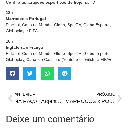
Confira as atrações esportivas de hoje na TV
12h
Marrocos x Portugal
Futebol, Copa do Mundo: Globo, SporTV, Globo Esporte,
Globoplay e FIFA+
16h
Inglaterra x França
Futebol, Copa do Mundo: Globo, SporTV, Globo Esporte,
Globoplay, Canal do Casimiro (Youtube e Twitch) e FIFA+
ANTERIOR
PRÓXIMO
NA RAÇA | Argentina abre 2 a 0, sofre empate e se classifica nos pênaltis
MARROCOS x PORTUGAL | onde assistir, escalações, horário e arbitragem
Deixe um comentário