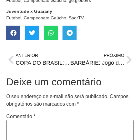
Futebol, Campeonato Gaúcho: ge.globo/rs
Juventude x Guarany
Futebol, Campeonato Gaúcho: SporTV
ANTERIOR
PRÓXIMO
COPA DO BRASIL: Juventude e Glória conhecem seus adversários na 2ª fase
BARBÁRIE: Jogo do Campeonato Mexicano é interrompido após pancadaria generalizada
Deixe um comentário
O seu endereço de e-mail não será publicado.
Campos
obrigatórios são marcados com
*
Comentário
*