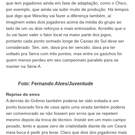
que tem jogadores ainda em fase de adaptação, como o Chico,
por exemplo, que ainda vai subir muito de produção. Há tempos
que digo que Wescley vai fazer a diferença também, aí
imaginem estes dois jogadores acima da média do grupo ao
lado de um ou dois reforços e mais entrosados. Acredito que o
Ju vai fazer valer o fator local na maior parte dos jogos,
portanto cada ponto somado longe de Caxias do Sul deve ser
considerado. Sim, sim, dava pra ter vencido, dava pra ter
voltado pra Serra com três pontos, mas entre os gaúchos foi
quem menos perdeu em seu campeonato paralelo para se
manter na Série A.
Foto: Fernando Alves/Juventude
Reprise de erros
A derrota do Grêmio também poderia ter sido evitada e um
ponto buscado fora de casa após uma virada também poderia
ser comemorado se não fossem por erros que se repetem
mesmo depois da troca de técnico. Insistir em um meio-campo
pesado, lento e quase zero de criatividade diante de um Ceará
meia boca é pedir pra levar. Claro que dois dos jogadores mais