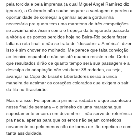
pela torcida e pela imprensa (a qual Miguel Angel Ramírez diz
ignorar), o Colorado não soube segurar a vantagem e perdeu a
oportunidade de começar a ganhar aquela gordurinha
necessária pra quem tem uma maratona de três competições
se avizinhando. Assim como o tropeço da temporada passada,
a vitória e os pontos perdidos hoje no Beira-Rio podem fazer
falta na reta final, e não se trata de “descobrir a América”, dizer
isso é sim chover no molhado. Me parece que falta convicção
ao técnico espanhol e não sei até quando resiste a ela. Certo
que resultados dirão de quanto tempo será sua passagem e a
desculpa da adaptação não vai durar 38 rodadas, ou seja,
avançar na Copa do Brasil e Libertadores serão a única
maneira de acalmar os corações colorados que exigem o sair
da fila no Brasileirão.
Mas era isso. Foi apenas a primeira rodada e o que aconteceu
nesse final de semana – o primeiro de uma maratona que
supostamente encerra em dezembro – não serve de referência
pra nada, apenas para que os erros não sejam cometidos
novamente ou pelo menos não de forma de tão repetida e com
tanta assiduidade.