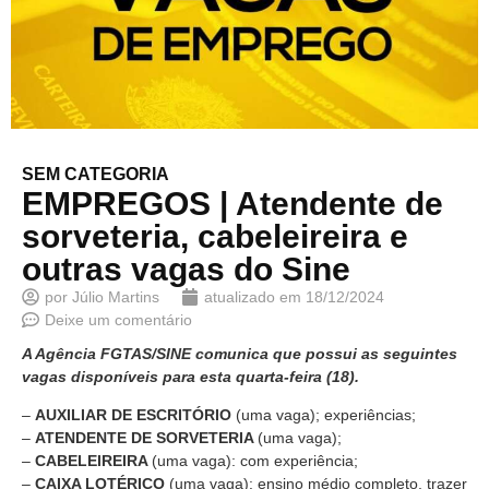
SEM CATEGORIA
EMPREGOS | Atendente de
sorveteria, cabeleireira e
outras vagas do Sine
por
Júlio Martins
atualizado em
18/12/2024
Deixe um comentário
A Agência FGTAS/SINE comunica que possui as seguintes
vagas disponíveis para esta
quarta-feira (18).
–
AUXILIAR DE ESCRITÓRIO
(uma vaga); experiências;
–
ATENDENTE DE SORVETERIA
(uma vaga);
–
CABELEIREIRA
(uma vaga): com experiência;
–
CAIXA LOTÉRICO
(uma vaga): ensino médio completo, trazer