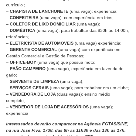
currículo ;
–
CHAPISTA DE LANCHONETE
(uma vaga): experiência;
–
CONFEITEIRA
(uma vaga): com experiência em frios;
–
COLETOR DE LIXO DOMICILIAR
(uma vaga);
–
DOMÉSTICA
(uma vaga): para trabalhar das 830h às 14:00h,
referências;
–
ELETRICISTA DE AUTOMÓVEIS
(uma vaga) experiência;
–
GERENTE COMERCIAL
(uma vaga) com experiência em
Gestão Comercial e Gestão de Pessoas;
–
OFFICE-BOY
(uma vaga) que possua moto;
–
PEÃO CAMPEIRO
(uma vaga); experiência em fazenda de
gado;
–
SERVENTE DE LIMPEZA
(uma vaga);
–
SERVIÇOS GERAIS
(uma vaga); para trabalhar em um clube;
–
VENDEDORA DE LOJA
(duas vagas); ensino médio
completo;
–
VENDEDOR DE LOJA DE ACESSÓRIOS
(uma vaga);
experiência
Interessados deverão comparecer na Agência FGTAS/SINE,
na rua José Piva, 1738, das 8h às 11h30 e das 13h às 17h,