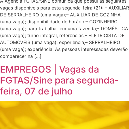
A Agência FGTAS/SINE comunica que possui as seguintes
vagas disponíveis para esta segunda-feira (21): – AUXILIAR
DE SERRALHEIRO (uma vaga);– AUXILIAR DE COZINHA
(uma vaga); disponibilidade de horário;– COZINHEIRO
(uma vaga); para trabalhar em uma fazenda;– DOMÉSTICA
(uma vaga); turno integral, referências;– ELETRICISTA DE
AUTOMÓVEIS (uma vaga); experiência;– SERRALHEIRO
(uma vaga); experiência; As pessoas interessadas deverão
comparecer na […]
EMPREGOS | Vagas da
FGTAS/Sine para segunda-
feira, 07 de julho