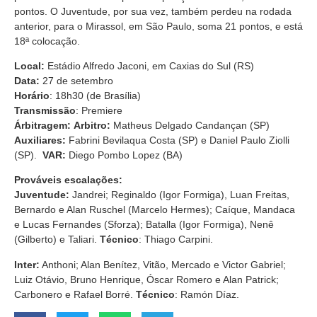
pontos. O Juventude, por sua vez, também perdeu na rodada
anterior, para o Mirassol, em São Paulo, soma 21 pontos, e está
18ª colocação.
Local:
Estádio Alfredo Jaconi, em Caxias do Sul (RS)
Data:
27 de setembro
Horário
: 18h30 (de Brasília)
Transmissão
: Premiere
Árbitragem: Arbitro:
Matheus Delgado Candançan (SP)
Auxiliares:
Fabrini Bevilaqua Costa (SP) e Daniel Paulo Ziolli
(SP).
VAR:
Diego Pombo Lopez (BA)
Prováveis escalações:
Juventude:
Jandrei; Reginaldo (Igor Formiga), Luan Freitas,
Bernardo e Alan Ruschel (Marcelo Hermes); Caíque, Mandaca
e Lucas Fernandes (Sforza); Batalla (Igor Formiga), Nenê
(Gilberto) e Taliari.
Técnico
: Thiago Carpini.
Inter:
Anthoni; Alan Benítez, Vitão, Mercado e Victor Gabriel;
Luiz Otávio, Bruno Henrique, Óscar Romero e Alan Patrick;
Carbonero e Rafael Borré.
Técnico
: Ramón Díaz.