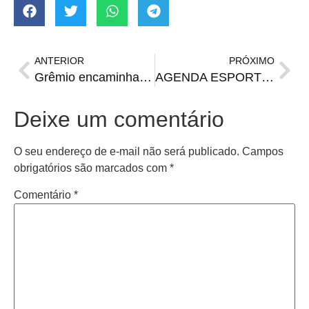
ANTERIOR
PRÓXIMO
Grêmio encaminha renovação de Kannemann e deve anunciar acerto até sexta-feira
AGENDA ESPORTIVA | Onde assistir os jogos do Brasileirão Série A de 27/09 a 28/09
Deixe um comentário
O seu endereço de e-mail não será publicado.
Campos
obrigatórios são marcados com
*
Comentário
*