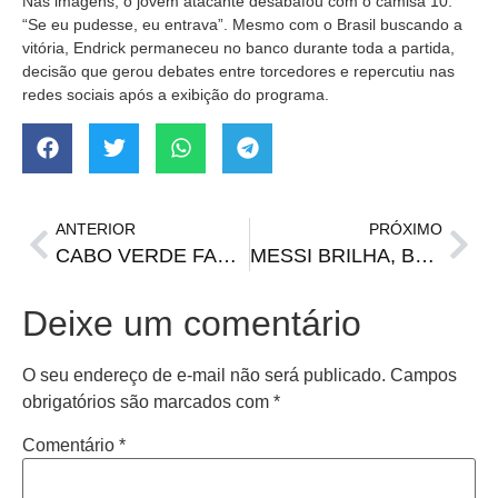
Nas imagens, o jovem atacante desabafou com o camisa 10:
“Se eu pudesse, eu entrava”. Mesmo com o Brasil buscando a
vitória, Endrick permaneceu no banco durante toda a partida,
decisão que gerou debates entre torcedores e repercutiu nas
redes sociais após a exibição do programa.
ANTERIOR
PRÓXIMO
CABO VERDE FAZ HISTÓRIA E SEGURA A FAVORITA ESPANHA NA ESTREIA
MESSI BRILHA, BATE RECORDE E GARANTE ARGENTINA NO MATA-MATA
Deixe um comentário
O seu endereço de e-mail não será publicado.
Campos
obrigatórios são marcados com
*
Comentário
*