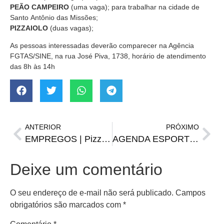
PEÃO CAMPEIRO
(uma vaga); para trabalhar na cidade de
Santo Antônio das Missões;
PIZZAIOLO
(duas vagas);
As pessoas interessadas deverão comparecer na Agência
FGTAS/SINE, na rua José Piva, 1738, horário de atendimento
das 8h às 14h
ANTERIOR
PRÓXIMO
EMPREGOS | Pizzaiolo e outras vagas da FGTAS/Sine para terça-feira, 17 de junho
AGENDA ESPORTIVA | Jogos do Mundial de Clubes nesta segunda e terça-feira (22 e 23)
Deixe um comentário
O seu endereço de e-mail não será publicado.
Campos
obrigatórios são marcados com
*