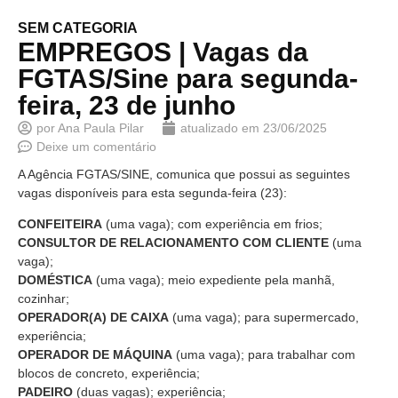
SEM CATEGORIA
EMPREGOS | Vagas da
FGTAS/Sine para segunda-
feira, 23 de junho
por
Ana Paula Pilar
atualizado em
23/06/2025
Deixe um comentário
A Agência FGTAS/SINE, comunica que possui as seguintes
vagas disponíveis para esta segunda-feira (23):
CONFEITEIRA
(uma vaga); com experiência em frios;
CONSULTOR DE RELACIONAMENTO COM CLIENTE
(uma
vaga);
DOMÉSTICA
(uma vaga); meio expediente pela manhã,
cozinhar;
OPERADOR(A) DE CAIXA
(uma vaga); para supermercado,
experiência;
OPERADOR DE MÁQUINA
(uma vaga); para trabalhar com
blocos de concreto, experiência;
PADEIRO
(duas vagas); experiência;