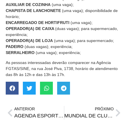
AUXILIAR DE COZINHA
(uma vaga);
CHAPISTA DE LANCHONETE
(uma vaga); disponibilidade de
horário;
ENCARREGADO DE HORTIFRUTI
(uma vaga);
OPERADOR(A) DE CAIXA
(duas vagas); para supermercado,
experiência;
OPERADOR(A) DE LOJA
(uma vaga); para supermercado;
PADEIRO
(duas vagas); experiência;
SERRALHEIRO
(uma vaga); experiência;
As pessoas interessadas deverão comparecer na Agência
FGTAS/SINE, na rua José Piva, 1738, horário de atendimento
das 8h às 12h e das 13h às 17h.
ANTERIOR
PRÓXIMO
AGENDA ESPORTIVA | Jogos do Mundial de Clubes nesta segunda e terça-feira (22 e 23)
MUNDIAL DE CLUBES | Palmeiras e Fluminense seguem na competição