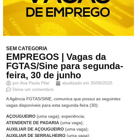
SEM CATEGORIA
EMPREGOS | Vagas da
FGTAS/Sine para segunda-
feira, 30 de junho
por
Ana Paula Pilar
atualizado em
30/06/2025
Deixe um comentário
A Agência FGTAS/SINE, comunica que possui as seguintes
vagas disponíveis para esta segunda-feira (30):
AÇOUGUEIRO
(uma vaga); experiência;
ATENDENTE DE PADARIA
(uma vaga);
AUXILIAR DE AÇOUGUEIRO
(uma vaga);
AUXILIAR DE SERRALHEIRO
(uma vaga);