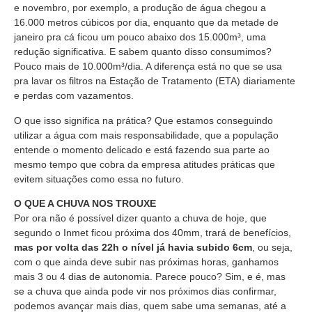
e novembro, por exemplo, a produção de água chegou a
16.000 metros cúbicos por dia, enquanto que da metade de
janeiro pra cá ficou um pouco abaixo dos 15.000m³, uma
redução significativa. E sabem quanto disso consumimos?
Pouco mais de 10.000m³/dia. A diferença está no que se usa
pra lavar os filtros na Estação de Tratamento (ETA) diariamente
e perdas com vazamentos.
O que isso significa na prática? Que estamos conseguindo
utilizar a água com mais responsabilidade, que a população
entende o momento delicado e está fazendo sua parte ao
mesmo tempo que cobra da empresa atitudes práticas que
evitem situações como essa no futuro.
O QUE A CHUVA NOS TROUXE
Por ora não é possível dizer quanto a chuva de hoje, que
segundo o Inmet ficou próxima dos 40mm, trará de benefícios,
mas por volta das 22h o nível já havia subido 6cm
, ou seja,
com o que ainda deve subir nas próximas horas, ganhamos
mais 3 ou 4 dias de autonomia. Parece pouco? Sim, e é, mas
se a chuva que ainda pode vir nos próximos dias confirmar,
podemos avançar mais dias, quem sabe uma semanas, até a