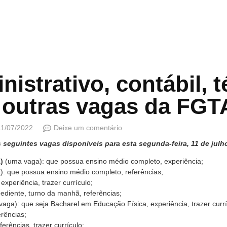
nistrativo, contábil, 
outras vagas da FGT
11/07/2022
Deixe um comentário
eguintes vagas disponíveis para esta segunda-feira, 11 de julh
)
(uma vaga): que possua ensino médio completo, experiência;
: que possua ensino médio completo, referências;
xperiência, trazer currículo;
diente, turno da manhã, referências;
aga): que seja Bacharel em Educação Física, experiência, trazer currí
rências;
erências, trazer currículo;