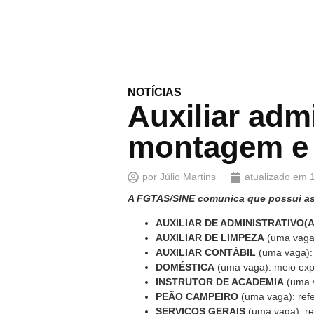
NOTÍCIAS
Auxiliar admi
montagem e 
por
Júlio Martins
atualizado em
A FGTAS/SINE comunica que possui as s
AUXILIAR DE ADMINISTRATIVO(A
AUXILIAR DE LIMPEZA
(uma vaga)
AUXILIAR CONTÁBIL
(uma vaga): e
DOMÉSTICA
(uma vaga): meio expe
INSTRUTOR DE ACADEMIA
(uma v
PEÃO CAMPEIRO
(uma vaga): refe
SERVIÇOS GERAIS
(uma vaga): ref