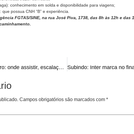
ga): conhecimento em solda e disponibilidade para viagens;
: que possua CNH “B” e experiência.
ência FGTAS/SINE, na rua José Piva, 1738, das 8h às 12h e das 1
encaminhamento.
Internacional x América Mineiro: onde assistir, escalações, horário e arbitragem
rio
ublicado.
Campos obrigatórios são marcados com
*