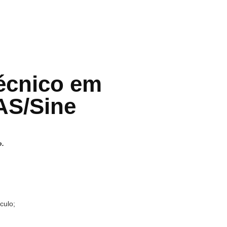
técnico em
AS/Sine
o.
culo;