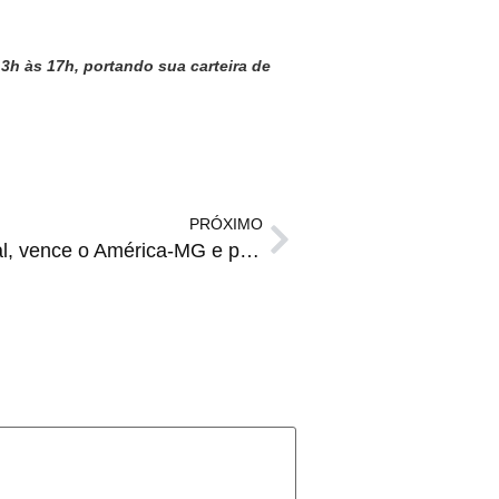
3h às 17h, portando sua carteira de
PRÓXIMO
Subindo: Inter marca no final, vence o América-MG e pula para terceiro no Brasilierão