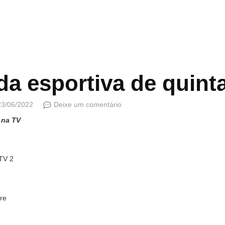
a esportiva de quinta
23/06/2022
Deixe um comentário
 na TV
rTV 2
re