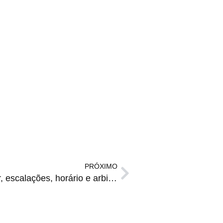
PRÓXIMO
CSA x Grêmio: onde assistir, escalações, horário e arbitragem