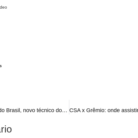
ideo
s
RADAR ESPORTIVO: Copa do Brasil, novo técnico do Ju, Vasco S/A e outras
rio