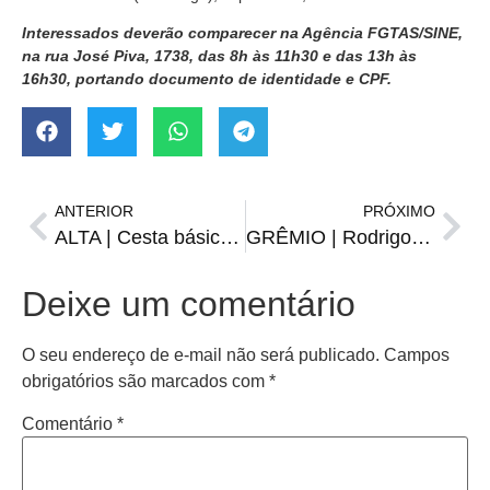
Interessados deverão comparecer na Agência FGTAS/SINE,
na rua José Piva, 1738, das 8h às 11h30 e das 13h às
16h30, portando documento de identidade e CPF.
ANTERIOR
PRÓXIMO
ALTA | Cesta básica em Santiago fica mais cara e ultrapassa os R$ 700 em março
GRÊMIO | Rodrigo Ely sofre lesão no joelho e não joga mais em 2025
Deixe um comentário
O seu endereço de e-mail não será publicado.
Campos
obrigatórios são marcados com
*
Comentário
*