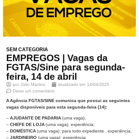
SEM CATEGORIA
EMPREGOS | Vagas da
FGTAS/Sine para segunda-
feira, 14 de abril
por
Júlio Martins
atualizado em
14/04/2025
Deixe um comentário
A Agência FGTAS/SINE comunica que possui as seguintes
vagas disponíveis para esta segunda-feira (14):
–
AJUDANTE DE PADARIA
(uma vaga);
–
CHEFE DE LOJA
(uma vaga); experiência;
–
DOMÉSTICA
(uma vaga); para todo expediente , experiência;
–
JARDINEIRO
(uma vaga); experiência;