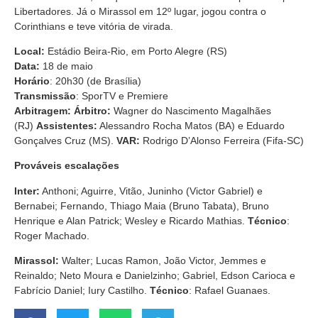
Libertadores. Já o Mirassol em 12º lugar, jogou contra o
Corinthians e teve vitória de virada.
Local:
Estádio Beira-Rio, em Porto Alegre (RS)
Data:
18 de maio
Horário
: 20h30 (de Brasília)
Transmissão
: SporTV e Premiere
Arbitragem:
Árbitro:
Wagner do Nascimento Magalhães
(RJ)
Assistentes:
Alessandro Rocha Matos (BA) e Eduardo
Gonçalves Cruz (MS).
VAR:
Rodrigo D’Alonso Ferreira (Fifa-SC)
Prováveis escalações
Inter:
Anthoni; Aguirre, Vitão, Juninho (Victor Gabriel) e
Bernabei; Fernando, Thiago Maia (Bruno Tabata), Bruno
Henrique e Alan Patrick; Wesley e Ricardo Mathias.
Técnico
:
Roger Machado.
Mirassol:
Walter; Lucas Ramon, João Victor, Jemmes e
Reinaldo; Neto Moura e Danielzinho; Gabriel, Edson Carioca e
Fabrício Daniel; Iury Castilho.
Técnico
: Rafael Guanaes.